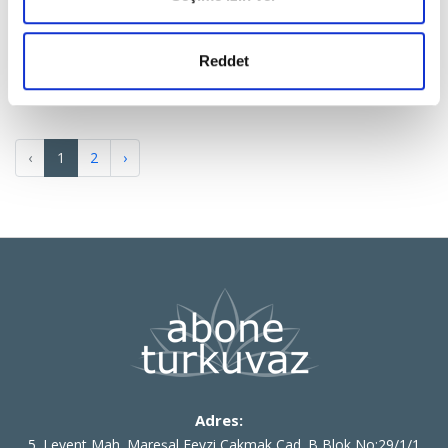
TEK SAYI
TEK SAYI
HOME ART 26-05
HOME ART ÖZEL
Reddet
GARDENS
‹
1
2
›
Adres:
5. Levent Mah. Mareşal Fevzi Çakmak Cad. B Blok No:29/1/1