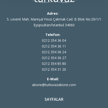
Adres:
5. Levent Mah. Mareşal Fevzi Çakmak Cad. B Blok No:29/1/1
Eyüpsultan/İstanbul 34060
Telefon:
0212 354 36 04
0212 354 36 11
0212 354 36 24
0212 354 36 27
0212 354 85 80
0212 354 31 20
E-Mail:
abone@turkuvazabone.com
SAYFALAR