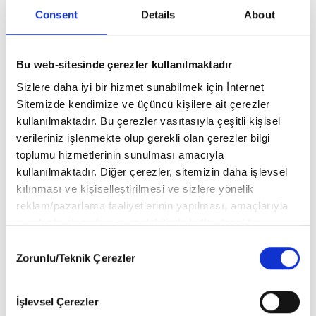
Consent
Details
About
Yorum bulunmamaktadır..
Bu web-sitesinde çerezler kullanılmaktadır
Sizlere daha iyi bir hizmet sunabilmek için İnternet
Sitemizde kendimize ve üçüncü kişilere ait çerezler
BU ÜRÜNLERE DE GÖZ AT
kullanılmaktadır. Bu çerezler vasıtasıyla çeşitli kişisel
verileriniz işlenmekte olup gerekli olan çerezler bilgi
toplumu hizmetlerinin sunulması amacıyla
kullanılmaktadır. Diğer çerezler, sitemizin daha işlevsel
kılınması ve kişiselleştirilmesi ve sizlere yönelik
reklam/pazarlama faaliyetlerinin yapılması, amaçlarıyla
sınırlı olarak açık rızanız dahilinde kullanılacaktır.
Çerezlere ilişkin tercihlerinizi aşağıda yer alan panel
Consent
vasıtasıyla belirleyebilirsiniz. Çerezlere ilişkin detaylı bilgi
Zorunlu/Teknik Çerezler
Selection
için Ayarlar butonuna tıklayabilir,
Çerez Bilgilendirme Metnimizi
ziyaret edebilirsiniz.
İşlevsel Çerezler
6698 sayılı Kişisel Verilerin Korunması Kanunu uyarınca