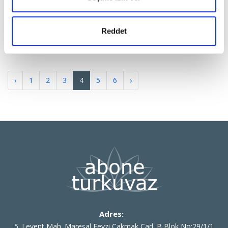
TEK SAYI
TEK SAYI
CRICKET CLICK SAYI 4
KUKULİ İLE YAPIŞTIR
Reddet
TAMAMLA 7
‹
1
2
3
4
5
6
›
Adres:
5. Levent Mah. Mareşal Fevzi Çakmak Cad. B Blok No:29/1/1