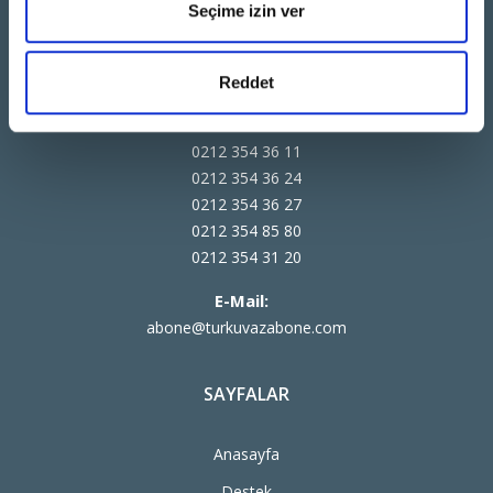
Adres:
Seçime izin ver
5. Levent Mah. Mareşal Fevzi Çakmak Cad. B Blok No:29/1/1
Eyüpsultan/İstanbul 34060
Reddet
Telefon:
0212 354 36 04
0212 354 36 11
0212 354 36 24
0212 354 36 27
0212 354 85 80
0212 354 31 20
E-Mail:
abone@turkuvazabone.com
SAYFALAR
Anasayfa
Destek