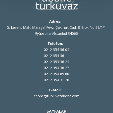
Adres:
5. Levent Mah. Mareşal Fevzi Çakmak Cad. B Blok No:29/1/1
Eyüpsultan/İstanbul 34060
Telefon:
0212 354 36 04
0212 354 36 11
0212 354 36 24
0212 354 36 27
0212 354 85 80
0212 354 31 20
E-Mail:
abone@turkuvazabone.com
SAYFALAR