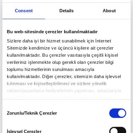
CLICK SAYI 3 Hakkında (0) Yorum Var
Consent
Details
About
Yorum bulunmamaktadır..
Bu web-sitesinde çerezler kullanılmaktadır
Sizlere daha iyi bir hizmet sunabilmek için İnternet
Sitemizde kendimize ve üçüncü kişilere ait çerezler
BU ÜRÜNLERE DE GÖZ AT
kullanılmaktadır. Bu çerezler vasıtasıyla çeşitli kişisel
verileriniz işlenmekte olup gerekli olan çerezler bilgi
toplumu hizmetlerinin sunulması amacıyla
kullanılmaktadır. Diğer çerezler, sitemizin daha işlevsel
kılınması ve kişiselleştirilmesi ve sizlere yönelik
reklam/pazarlama faaliyetlerinin yapılması, amaçlarıyla
sınırlı olarak açık rızanız dahilinde kullanılacaktır.
Çerezlere ilişkin tercihlerinizi aşağıda yer alan panel
Consent
vasıtasıyla belirleyebilirsiniz. Çerezlere ilişkin detaylı bilgi
Zorunlu/Teknik Çerezler
Selection
için Ayarlar butonuna tıklayabilir,
Çerez Bilgilendirme Metnimizi
ziyaret edebilirsiniz.
İşlevsel Çerezler