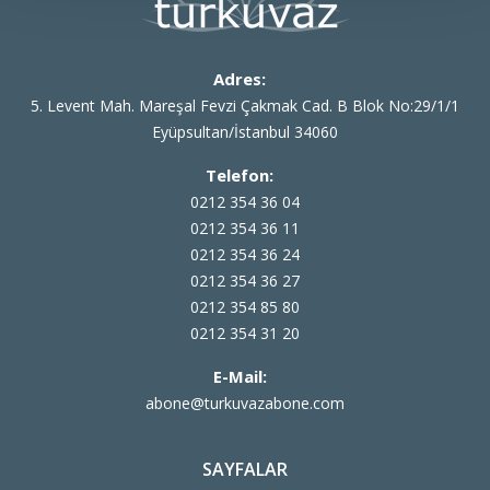
Adres:
5. Levent Mah. Mareşal Fevzi Çakmak Cad. B Blok No:29/1/1
Eyüpsultan/İstanbul 34060
Telefon:
0212 354 36 04
0212 354 36 11
0212 354 36 24
0212 354 36 27
0212 354 85 80
0212 354 31 20
E-Mail:
abone@turkuvazabone.com
SAYFALAR