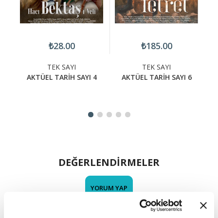
₺28.00
₺185.00
TEK SAYI
TEK SAYI
7
AKTÜEL TARİH SAYI 4
AKTÜEL TARİH SAYI 6
DEĞERLENDİRMELER
YORUM YAP
AKTÜEL TARİH SAYI 5 Hakkında (0) Yorum Var