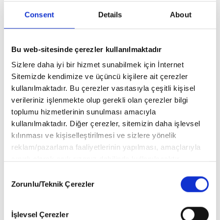
Consent
Details
About
Yorum bulunmamaktadır..
Bu web-sitesinde çerezler kullanılmaktadır
Sizlere daha iyi bir hizmet sunabilmek için İnternet
Sitemizde kendimize ve üçüncü kişilere ait çerezler
BU ÜRÜNLERE DE GÖZ AT
kullanılmaktadır. Bu çerezler vasıtasıyla çeşitli kişisel
verileriniz işlenmekte olup gerekli olan çerezler bilgi
toplumu hizmetlerinin sunulması amacıyla
kullanılmaktadır. Diğer çerezler, sitemizin daha işlevsel
kılınması ve kişiselleştirilmesi ve sizlere yönelik
reklam/pazarlama faaliyetlerinin yapılması, amaçlarıyla
sınırlı olarak açık rızanız dahilinde kullanılacaktır.
Çerezlere ilişkin tercihlerinizi aşağıda yer alan panel
Consent
vasıtasıyla belirleyebilirsiniz. Çerezlere ilişkin detaylı bilgi
Zorunlu/Teknik Çerezler
Selection
için Ayarlar butonuna tıklayabilir,
Çerez Bilgilendirme Metnimizi
ziyaret edebilirsiniz.
İşlevsel Çerezler
6698 sayılı Kişisel Verilerin Korunması Kanunu uyarınca