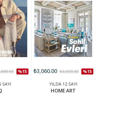
₺3,060.00
₺2,550.00
,680.00
%15
₺3,600.00
%15
₺3,0
6 SAYI
YILDA 12 SAYI
YILDA 12 
Q
HOME ART
INBUSIN