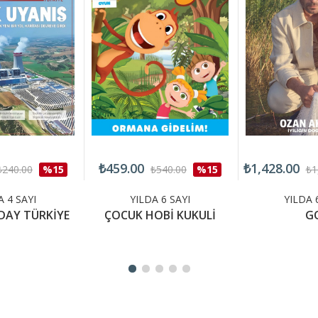
₺459.00
₺1,428.00
₺240.00
%15
₺540.00
%15
₺1
A 4 SAYI
YILDA 6 SAYI
YILDA 
DAY TÜRKİYE
ÇOCUK HOBİ KUKULİ
G