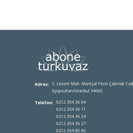
5. Levent Mah. Mareşal Fevzi Çakmak Cad
Adres:
Eyüpsultan/İstanbul 34060
0212 354 36 04
Telefon:
0212 354 36 11
0212 354 36 24
0212 354 36 27
0212 354 85 80