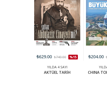
₺629.00
₺204.00
₺360.00
%15
₺740.00
%15
LDA 4 SAYI
YILDA 4 SAYI
YILD
OCAR POLİ
AKTÜEL TARİH
CHINA TO