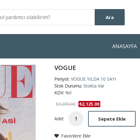
Ara
ANASAYFA
VOGUE
Periyot:
VOGUE YILDA 10 SAYI
Stok Durumu:
Stokta Var
KDV:
%0
₺3,000.00
₺2,125.00
Sepete Ekle
Adet
Favorilere Ekle