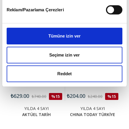
BU ÜRÜNLERE DE GÖZ AT
detaylı bilgi almak için lütfen
tıklayınız
.
Reklam/Pazarlama Çerezleri
Tümüne izin ver
Seçime izin ver
Reddet
₺629.00
₺204.00
₺4
15
₺740.00
%15
₺240.00
%15
YILDA 4 SAYI
YILDA 4 SAYI
AKTÜEL TARİH
CHINA TODAY TÜRKİYE