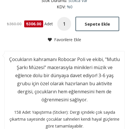
Stok Durumu:
Stokta Var
KDV:
%0
Sepete Ekle
₺360.00
₺306.00
Adet
Favorilere Ekle
​Çocukların kahramanı Robocar Poli ve ekibi, "Mutlu
Şarkı Müzesi" macerasıyla minikleri müzik ve
eğlence dolu bir dünyaya davet ediyor! 3-6 yaş
grubu için özel olarak hazırlanan bu aktivite
dergisi, çocukların hem eğlenmesini hem de
öğrenmesini sağlıyor.
​158 Adet Yapıştırma (Sticker): Dergi içindeki çok sayıda
çıkartma sayesinde çocuklar sahneleri kendi hayal güçlerine
göre tamamlayabilir.