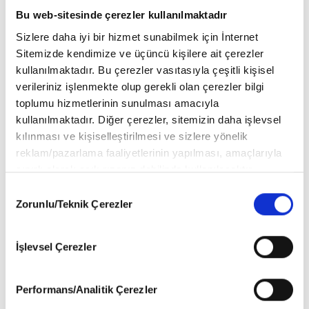
Bu web-sitesinde çerezler kullanılmaktadır
Sizlere daha iyi bir hizmet sunabilmek için İnternet
Sitemizde kendimize ve üçüncü kişilere ait çerezler
kullanılmaktadır. Bu çerezler vasıtasıyla çeşitli kişisel
verileriniz işlenmekte olup gerekli olan çerezler bilgi
toplumu hizmetlerinin sunulması amacıyla
DEĞERLENDİRMELER
kullanılmaktadır. Diğer çerezler, sitemizin daha işlevsel
kılınması ve kişiselleştirilmesi ve sizlere yönelik
reklam/pazarlama faaliyetlerinin yapılması, amaçlarıyla
YORUM YAP
sınırlı olarak açık rızanız dahilinde kullanılacaktır.
Çerezlere ilişkin tercihlerinizi aşağıda yer alan panel
Consent
ROBOCAR POLİ Hakkında (0) Yorum Var
vasıtasıyla belirleyebilirsiniz. Çerezlere ilişkin detaylı bilgi
Zorunlu/Teknik Çerezler
Selection
için Ayarlar butonuna tıklayabilir,
Çerez Bilgilendirme Metnimizi
ziyaret edebilirsiniz.
Yorum bulunmamaktadır..
İşlevsel Çerezler
6698 sayılı Kişisel Verilerin Korunması Kanunu uyarınca
hazırlanmış olan İnternet Sitesi Aydınlatma Metnimizi
okumak ve sitemizi ziyaretiniz kapsamında
Performans/Analitik Çerezler
gerçekleştirilen veri işleme faaliyetleri ile ilgili daha