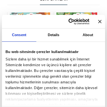
Consent
Details
About
Bu web-sitesinde çerezler kullanılmaktadır
Sizlere daha iyi bir hizmet sunabilmek için İnternet
Sitemizde kendimize ve üçüncü kişilere ait çerezler
kullanılmaktadır. Bu çerezler vasıtasıyla çeşitli kişisel
verileriniz işlenmekte olup gerekli olan çerezler bilgi
₺79.00
₺79.00
toplumu hizmetlerinin sunulması amacıyla
kullanılmaktadır. Diğer çerezler, sitemizin daha işlevsel
TEK SAYI
TEK SAYI
YI
SÜPER RESSAMLAR SAYI
SÜPER RESSAMLAR SAYI
M
kılınması ve kişiselleştirilmesi ve sizlere yönelik
6
5
reklam/pazarlama faaliyetlerinin yapılması, amaçlarıyla
sınırlı olarak açık rızanız dahilinde kullanılacaktır.