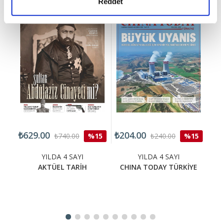
Reddet
₺629.00
₺204.00
₺4
15
₺740.00
%15
₺240.00
%15
YILDA 4 SAYI
YILDA 4 SAYI
AKTÜEL TARİH
CHINA TODAY TÜRKİYE