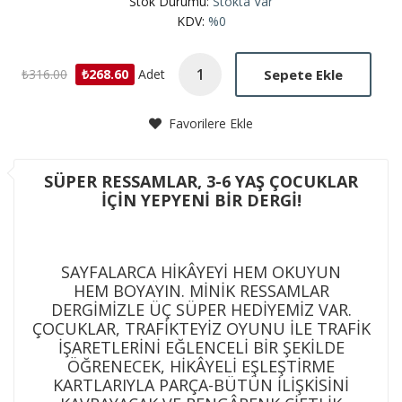
Stok Durumu:
Stokta Var
KDV:
%0
Sepete Ekle
₺316.00
₺268.60
Adet
Favorilere Ekle
SÜPER RESSAMLAR, 3-6 YAŞ ÇOCUKLAR
İÇİN YEPYENİ BİR DERGİ!
SAYFALARCA HİKÂYEYİ HEM OKUYUN
HEM BOYAYIN. MİNİK RESSAMLAR
DERGİMİZLE ÜÇ SÜPER HEDİYEMİZ VAR.
ÇOCUKLAR, TRAFİKTEYİZ OYUNU İLE TRAFİK
İŞARETLERİNİ EĞLENCELİ BİR ŞEKİLDE
ÖĞRENECEK, HİKÂYELİ EŞLEŞTİRME
KARTLARIYLA PARÇA-BÜTÜN İLİŞKİSİNİ