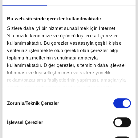
₺160.00
₺160.00
TEK SAYI
TEK SAYI
Bu web-sitesinde çerezler kullanılmaktadır
SOFRA ŞUBAT-MART
SOFRA MAYIS 26-05
Sizlere daha iyi bir hizmet sunabilmek için İnternet
26-02
Sitemizde kendimize ve üçüncü kişilere ait çerezler
kullanılmaktadır. Bu çerezler vasıtasıyla çeşitli kişisel
verileriniz işlenmekte olup gerekli olan çerezler bilgi
toplumu hizmetlerinin sunulması amacıyla
kullanılmaktadır. Diğer çerezler, sitemizin daha işlevsel
kılınması ve kişiselleştirilmesi ve sizlere yönelik
DEĞERLENDİRMELER
reklam/pazarlama faaliyetlerinin yapılması, amaçlarıyla
sınırlı olarak açık rızanız dahilinde kullanılacaktır.
YORUM YAP
Çerezlere ilişkin tercihlerinizi aşağıda yer alan panel
Consent
vasıtasıyla belirleyebilirsiniz. Çerezlere ilişkin detaylı bilgi
Zorunlu/Teknik Çerezler
Selection
SOFRA NİSAN 26-04 Hakkında (0) Yorum Var
için Ayarlar butonuna tıklayabilir,
Çerez Bilgilendirme Metnimizi
ziyaret edebilirsiniz.
İşlevsel Çerezler
6698 sayılı Kişisel Verilerin Korunması Kanunu uyarınca
Yorum bulunmamaktadır..
hazırlanmış olan İnternet Sitesi Aydınlatma Metnimizi