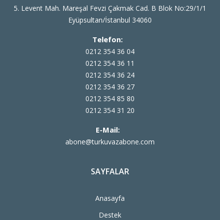
5. Levent Mah. Mareşal Fevzi Çakmak Cad. B Blok No:29/1/1
Eyüpsultan/İstanbul 34060
Telefon:
0212 354 36 04
0212 354 36 11
0212 354 36 24
0212 354 36 27
0212 354 85 80
0212 354 31 20
E-Mail:
abone@turkuvazabone.com
SAYFALAR
Anasayfa
Destek