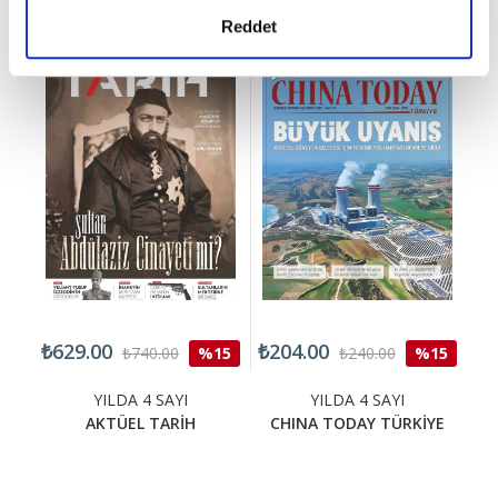
Reddet
₺629.00
₺204.00
₺4
15
₺740.00
%15
₺240.00
%15
YILDA 4 SAYI
YILDA 4 SAYI
AKTÜEL TARİH
CHINA TODAY TÜRKİYE