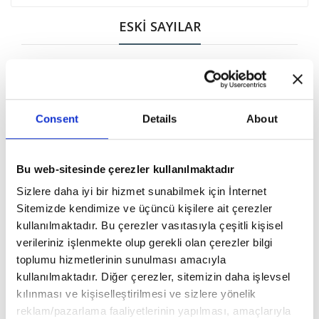
ESKİ SAYILAR
Consent
Details
About
Bu web-sitesinde çerezler kullanılmaktadır
Sizlere daha iyi bir hizmet sunabilmek için İnternet
Sitemizde kendimize ve üçüncü kişilere ait çerezler
kullanılmaktadır. Bu çerezler vasıtasıyla çeşitli kişisel
verileriniz işlenmekte olup gerekli olan çerezler bilgi
₺69.90
₺69.90
toplumu hizmetlerinin sunulması amacıyla
kullanılmaktadır. Diğer çerezler, sitemizin daha işlevsel
TEK SAYI
TEK SAYI
kılınması ve kişiselleştirilmesi ve sizlere yönelik
MİNİKA GO 26-01
MİNİKA GO 26-02
reklam/pazarlama faaliyetlerinin yapılması, amaçlarıyla