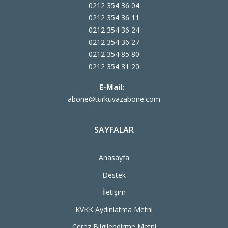
0212 354 36 04
0212 354 36 11
0212 354 36 24
0212 354 36 27
0212 354 85 80
0212 354 31 20
E-Mail:
abone@turkuvazabone.com
SAYFALAR
Anasayfa
Destek
İletişim
KVKK Aydınlatma Metni
Çerez Bilgilendirme Metni