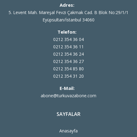
Adres:
5. Levent Mah. Mareşal Fevzi Çakmak Cad. B Blok No:29/1/1
Eyüpsultan/İstanbul 34060
Telefon:
0212 354 36 04
0212 354 36 11
0212 354 36 24
0212 354 36 27
0212 354 85 80
0212 354 31 20
E-Mail:
abone@turkuvazabone.com
SAYFALAR
Anasayfa