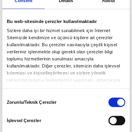
Consent
Details
About
₺69.90
₺69.90
Bu web-sitesinde çerezler kullanılmaktadır
TEK SAYI
TEK SAYI
MİNİKA GO 26-01
MİNİKA GO 26-02
Sizlere daha iyi bir hizmet sunabilmek için İnternet
Sitemizde kendimize ve üçüncü kişilere ait çerezler
kullanılmaktadır. Bu çerezler vasıtasıyla çeşitli kişisel
verileriniz işlenmekte olup gerekli olan çerezler bilgi
toplumu hizmetlerinin sunulması amacıyla
kullanılmaktadır. Diğer çerezler, sitemizin daha işlevsel
kılınması ve kişiselleştirilmesi ve sizlere yönelik
reklam/pazarlama faaliyetlerinin yapılması, amaçlarıyla
DEĞERLENDİRMELER
sınırlı olarak açık rızanız dahilinde kullanılacaktır.
Çerezlere ilişkin tercihlerinizi aşağıda yer alan panel
Consent
YORUM YAP
vasıtasıyla belirleyebilirsiniz. Çerezlere ilişkin detaylı bilgi
Zorunlu/Teknik Çerezler
Selection
için Ayarlar butonuna tıklayabilir,
MİNİKA GO 26-06 Hakkında (0) Yorum Var
Çerez Bilgilendirme Metnimizi
ziyaret edebilirsiniz.
İşlevsel Çerezler
6698 sayılı Kişisel Verilerin Korunması Kanunu uyarınca
hazırlanmış olan İnternet Sitesi Aydınlatma Metnimizi