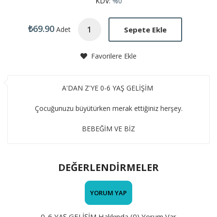
KDV:
%0
₺69.90
Sepete Ekle
Adet
Favorilere Ekle
A'DAN Z'YE 0-6 YAŞ GELİŞİM
Çocuğunuzu büyütürken merak ettiğiniz herşey.
BEBEĞİM VE BİZ
DEĞERLENDİRMELER
YORUM YAP
0-6 YAŞ GELİŞİM Hakkında (0) Yorum Var