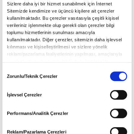
Sizlere daha iyi bir hizmet sunabilmek için İnternet
Sitemizde kendimize ve üçüncü kişilere ait çerezler
kullanılmaktadır. Bu çerezler vasıtasıyla çeşitli kişisel
verileriniz işlenmekte olup gerekli olan çerezler bilgi
toplumu hizmetlerinin sunulması amacıyla
DEĞERLENDİRMELER
kullanılmaktadır. Diğer çerezler, sitemizin daha işlevsel
kılınması ve kişiselleştirilmesi ve sizlere yönelik
YORUM YAP
reklam/pazarlama faaliyetlerinin yapılması, amaçlarıyla
sınırlı olarak açık rızanız dahilinde kullanılacaktır.
STEM - OKİDO Hakkında (0) Yorum Var
Çerezlere ilişkin tercihlerinizi aşağıda yer alan panel
Consent
vasıtasıyla belirleyebilirsiniz. Çerezlere ilişkin detaylı bilgi
Zorunlu/Teknik Çerezler
Selection
için Ayarlar butonuna tıklayabilir,
Yorum bulunmamaktadır..
Çerez Bilgilendirme Metnimizi
ziyaret edebilirsiniz.
İşlevsel Çerezler
6698 sayılı Kişisel Verilerin Korunması Kanunu uyarınca
hazırlanmış olan İnternet Sitesi Aydınlatma Metnimizi
okumak ve sitemizi ziyaretiniz kapsamında
Performans/Analitik Çerezler
BU ÜRÜNLERE DE GÖZ AT
gerçekleştirilen veri işleme faaliyetleri ile ilgili daha
detaylı bilgi almak için lütfen
tıklayınız
.
Reklam/Pazarlama Çerezleri