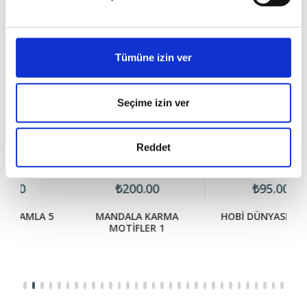
Tümüne izin ver
Seçime izin ver
Reddet
₺200.00
₺95.00
5
MANDALA KARMA
HOBİ DÜNYASI TIĞ İŞİ
MOTİFLER 1