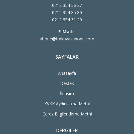
0212 354 36 27
0212 354 85 80
0212 354 31 20
E-Mail:
abone@turkuvazabone.com
SAYFALAR
Anasayfa
Destek
İletişim
KVKK Aydınlatma Metni
Çerez Bilgilendirme Metni
DERGILER