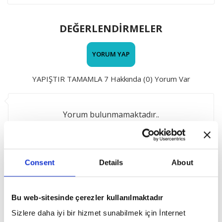
DEĞERLENDİRMELER
YORUM YAP
YAPIŞTIR TAMAMLA 7 Hakkında (0) Yorum Var
Yorum bulunmamaktadır..
BU ÜRÜNLERE DE GÖZ AT
Consent
Details
About
Bu web-sitesinde çerezler kullanılmaktadır
Sizlere daha iyi bir hizmet sunabilmek için İnternet