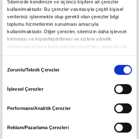
Sitemizde kendimize ve üçüncü kişilere ait çerezler
kullanılmaktadır. Bu çerezler vasıtasıyla çeşitli kişisel
verileriniz işlenmekte olup gerekli olan çerezler bilgi
toplumu hizmetlerinin sunulması amacıyla
kullanılmaktadır. Diğer çerezler, sitemizin daha işlevsel
kılınması ve kişiselleştirilmesi ve sizlere yönelik
reklam/pazarlama faaliyetlerinin yapılması, amaçlarıyla
sınırlı olarak açık rızanız dahilinde kullanılacaktır.
Çerezlere ilişkin tercihlerinizi aşağıda yer alan panel
Consent
₺75.00
₺95.00
vasıtasıyla belirleyebilirsiniz. Çerezlere ilişkin detaylı bilgi
Zorunlu/Teknik Çerezler
Selection
için Ayarlar butonuna tıklayabilir,
ÇOCUK DÜNYASI BRİKO
HOBİ DÜNYASI
Çerez Bilgilendirme Metnimizi
ziyaret edebilirsiniz.
AMİGURUMİ 2
İşlevsel Çerezler
6698 sayılı Kişisel Verilerin Korunması Kanunu uyarınca
hazırlanmış olan İnternet Sitesi Aydınlatma Metnimizi
okumak ve sitemizi ziyaretiniz kapsamında
Performans/Analitik Çerezler
gerçekleştirilen veri işleme faaliyetleri ile ilgili daha
detaylı bilgi almak için lütfen
tıklayınız
.
Reklam/Pazarlama Çerezleri