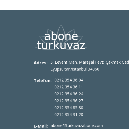
5. Levent Mah. Mareşal Fevzi Çakmak Cad
Adres:
Eyüpsultan/İstanbul 34060
0212 354 36 04
Telefon:
0212 354 36 11
0212 354 36 24
0212 354 36 27
0212 354 85 80
0212 354 31 20
abone@turkuvazabone.com
E-Mail: