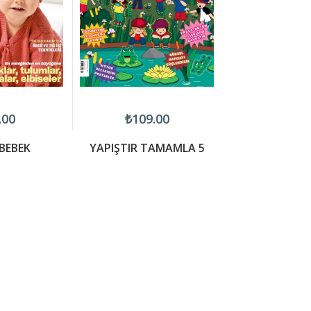
.00
₺109.00
₺200.
BEBEK
YAPIŞTIR TAMAMLA 5
MANDALA 
MOTİFLE