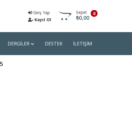
Sepet
Giriş Yap
0
₺0,00
Kayıt Ol
DERGİLER
DESTEK
İLETİŞİM
Sepete Git
5