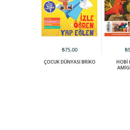
300.00
₺75.00
₺9
RT LIVING
ÇOCUK DÜNYASI BRİKO
HOBİ 
AMİG