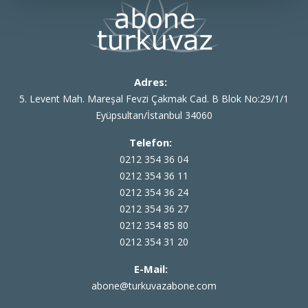
Adres:
5. Levent Mah. Mareşal Fevzi Çakmak Cad. B Blok No:29/1/1
Eyüpsultan/İstanbul 34060
Telefon:
0212 354 36 04
0212 354 36 11
0212 354 36 24
0212 354 36 27
0212 354 85 80
0212 354 31 20
E-Mail:
abone@turkuvazabone.com