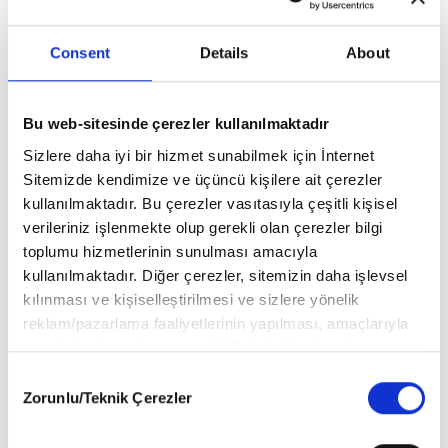
ÇOCUK HOBİ KUKULİ MAYIS-HAZİRAN Hakkında (0) Yorum
Var
Consent
Details
About
Yorum bulunmamaktadır..
Bu web-sitesinde çerezler kullanılmaktadır
Sizlere daha iyi bir hizmet sunabilmek için İnternet
Sitemizde kendimize ve üçüncü kişilere ait çerezler
BU ÜRÜNLERE DE GÖZ AT
kullanılmaktadır. Bu çerezler vasıtasıyla çeşitli kişisel
verileriniz işlenmekte olup gerekli olan çerezler bilgi
toplumu hizmetlerinin sunulması amacıyla
kullanılmaktadır. Diğer çerezler, sitemizin daha işlevsel
kılınması ve kişiselleştirilmesi ve sizlere yönelik
reklam/pazarlama faaliyetlerinin yapılması, amaçlarıyla
sınırlı olarak açık rızanız dahilinde kullanılacaktır.
Çerezlere ilişkin tercihlerinizi aşağıda yer alan panel
Consent
vasıtasıyla belirleyebilirsiniz. Çerezlere ilişkin detaylı bilgi
Zorunlu/Teknik Çerezler
Selection
için Ayarlar butonuna tıklayabilir,
Çerez Bilgilendirme Metnimizi
ziyaret edebilirsiniz.