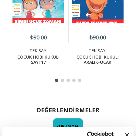
₺90.00
₺90.00
TEK SAYI
TEK SAYI
İ
ÇOCUK HOBİ KUKULİ
ÇOCUK HOBİ KUKULİ
SAYI 17
ARALIK-OCAK
DEĞERLENDİRMELER
YORUM YAP