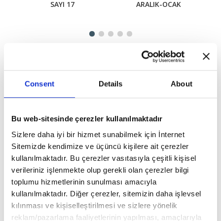
SAYI 17
ARALIK-OCAK
DEĞERLENDİRMELER
Consent
Details
About
YORUM YAP
Bu web-sitesinde çerezler kullanılmaktadır
ÇOCUK HOBİ KUKULİ SAYI 32 Hakkında (0) Yorum Var
Sizlere daha iyi bir hizmet sunabilmek için İnternet
Sitemizde kendimize ve üçüncü kişilere ait çerezler
kullanılmaktadır. Bu çerezler vasıtasıyla çeşitli kişisel
Yorum bulunmamaktadır..
verileriniz işlenmekte olup gerekli olan çerezler bilgi
toplumu hizmetlerinin sunulması amacıyla
kullanılmaktadır. Diğer çerezler, sitemizin daha işlevsel
kılınması ve kişiselleştirilmesi ve sizlere yönelik
BU ÜRÜNLERE DE GÖZ AT
reklam/pazarlama faaliyetlerinin yapılması, amaçlarıyla