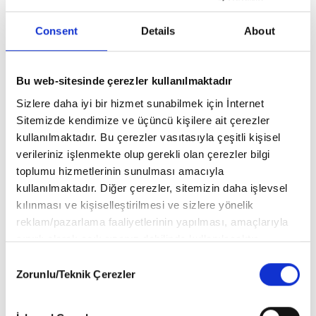
ÇOCUK HOBİ KUKULİ SAYI 28 Hakkında (0) Yorum Var
Consent
Details
About
Yorum bulunmamaktadır..
Bu web-sitesinde çerezler kullanılmaktadır
Sizlere daha iyi bir hizmet sunabilmek için İnternet
Sitemizde kendimize ve üçüncü kişilere ait çerezler
BU ÜRÜNLERE DE GÖZ AT
kullanılmaktadır. Bu çerezler vasıtasıyla çeşitli kişisel
verileriniz işlenmekte olup gerekli olan çerezler bilgi
toplumu hizmetlerinin sunulması amacıyla
kullanılmaktadır. Diğer çerezler, sitemizin daha işlevsel
kılınması ve kişiselleştirilmesi ve sizlere yönelik
reklam/pazarlama faaliyetlerinin yapılması, amaçlarıyla
sınırlı olarak açık rızanız dahilinde kullanılacaktır.
Çerezlere ilişkin tercihlerinizi aşağıda yer alan panel
Consent
vasıtasıyla belirleyebilirsiniz. Çerezlere ilişkin detaylı bilgi
Zorunlu/Teknik Çerezler
Selection
için Ayarlar butonuna tıklayabilir,
Çerez Bilgilendirme Metnimizi
ziyaret edebilirsiniz.