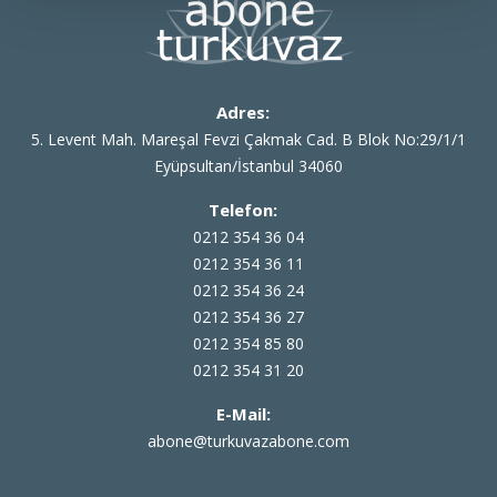
Adres:
5. Levent Mah. Mareşal Fevzi Çakmak Cad. B Blok No:29/1/1
Eyüpsultan/İstanbul 34060
Telefon:
0212 354 36 04
0212 354 36 11
0212 354 36 24
0212 354 36 27
0212 354 85 80
0212 354 31 20
E-Mail:
abone@turkuvazabone.com