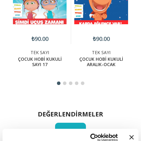
₺90.00
₺90.00
TEK SAYI
TEK SAYI
İ
ÇOCUK HOBİ KUKULİ
ÇOCUK HOBİ KUKULİ
SAYI 17
ARALIK-OCAK
DEĞERLENDİRMELER
YORUM YAP