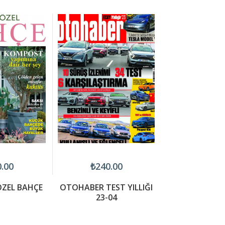
.00
₺240.00
₺75.0
ZEL BAHÇE
OTOHABER TEST YILLIĞI
ÇOCUK DÜ
23-04
CUMHUR