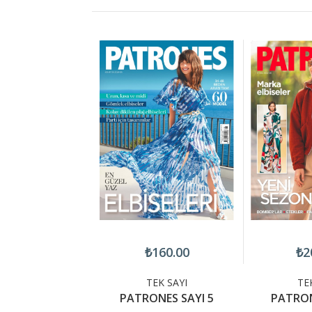
200.00
₺160.00
₺2
TEK SAYI
TEK SAYI
TE
ONES 26-07
PATRONES SAYI 5
PATRON