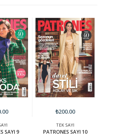
.00
₺200.00
₺200.
SAYI
TEK SAYI
TEK SA
 SAYI 9
PATRONES SAYI 10
PATRONES S