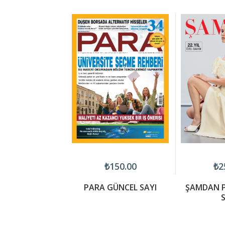
160.00
₺150.00
₺2
ER AĞUSTOS-
PARA GÜNCEL SAYI
ŞAMDAN P
LÜL 26-08
S