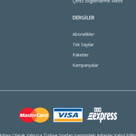
Çerez Bilgilendirme Metni
DERGILER
Abonelikler
Tek Sayılar
Paketler
Kampanyalar
dresi Olarak Yalnızca Türkiye Sınırları Içerisindeki Adresler Kabul Edilm