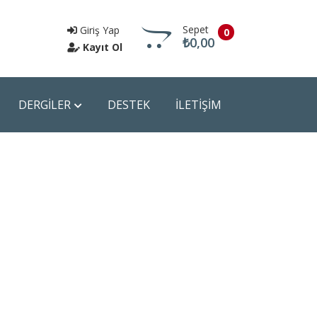
Sepet
Giriş Yap
0
₺0,00
Kayıt Ol
DERGİLER
DESTEK
İLETİŞİM
Sepete Git
1