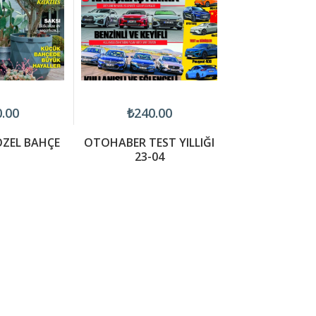
.00
₺240.00
₺75.0
ZEL BAHÇE
OTOHABER TEST YILLIĞI
ÇOCUK DÜ
23-04
CUMHUR