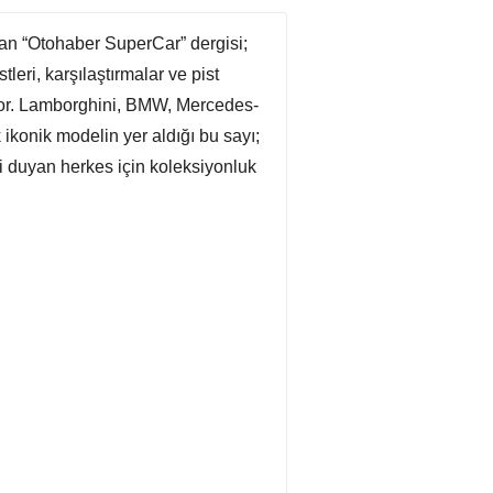
anan “Otohaber SuperCar” dergisi;
leri, karşılaştırmalar ve pist
yor. Lamborghini, BMW, Mercedes-
konik modelin yer aldığı bu sayı;
gi duyan herkes için koleksiyonluk