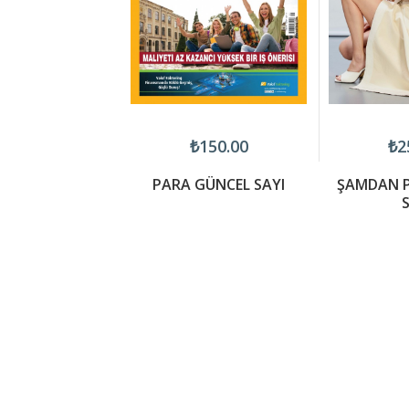
160.00
₺150.00
₺2
ER AĞUSTOS-
PARA GÜNCEL SAYI
ŞAMDAN P
LÜL 26-08
S