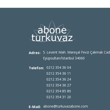
5. Levent Mah. Mareşal Fevzi Çakmak Cad
Adres:
Eyüpsultan/İstanbul 34060
0212 354 36 04
Telefon:
0212 354 36 11
0212 354 36 24
0212 354 36 27
0212 354 85 80
0212 354 31 20
abone@turkuvazabone.com
E-Mail: