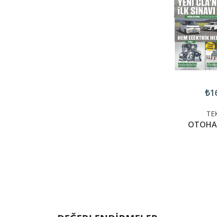
₺1
TEK
OTOHAB