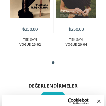
₺250.00
₺250.00
TEK SAYI
TEK SAYI
A
VOGUE 26-02
VOGUE 26-04
DEĞERLENDİRMELER
YORUM YAP