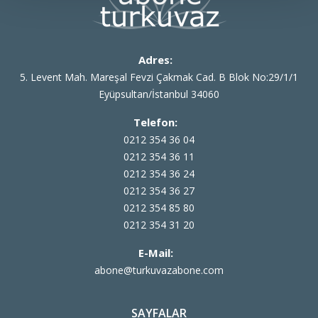
Adres:
5. Levent Mah. Mareşal Fevzi Çakmak Cad. B Blok No:29/1/1
Eyüpsultan/İstanbul 34060
Telefon:
0212 354 36 04
0212 354 36 11
0212 354 36 24
0212 354 36 27
0212 354 85 80
0212 354 31 20
E-Mail:
abone@turkuvazabone.com
SAYFALAR