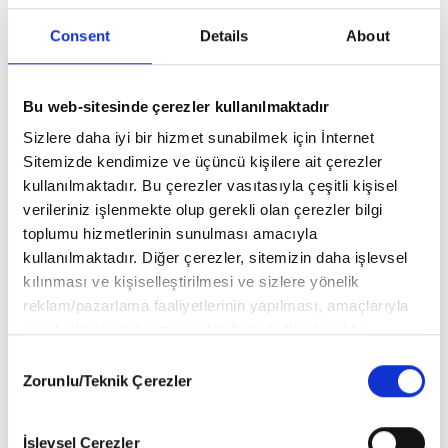
VOGUE MAN Hakkında (0) Yorum Var
Consent
Details
About
Yorum bulunmamaktadır..
Bu web-sitesinde çerezler kullanılmaktadır
Sizlere daha iyi bir hizmet sunabilmek için İnternet
Sitemizde kendimize ve üçüncü kişilere ait çerezler
BU ÜRÜNLERE DE GÖZ AT
kullanılmaktadır. Bu çerezler vasıtasıyla çeşitli kişisel
verileriniz işlenmekte olup gerekli olan çerezler bilgi
toplumu hizmetlerinin sunulması amacıyla
kullanılmaktadır. Diğer çerezler, sitemizin daha işlevsel
kılınması ve kişiselleştirilmesi ve sizlere yönelik
reklam/pazarlama faaliyetlerinin yapılması, amaçlarıyla
sınırlı olarak açık rızanız dahilinde kullanılacaktır.
Çerezlere ilişkin tercihlerinizi aşağıda yer alan panel
Consent
vasıtasıyla belirleyebilirsiniz. Çerezlere ilişkin detaylı bilgi
Zorunlu/Teknik Çerezler
Selection
için Ayarlar butonuna tıklayabilir,
Çerez Bilgilendirme Metnimizi
ziyaret edebilirsiniz.
İşlevsel Çerezler