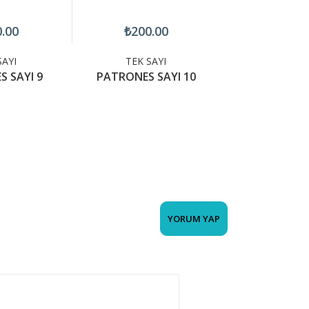
.00
₺200.00
₺200.
SAYI
TEK SAYI
TEK SA
 SAYI 9
PATRONES SAYI 10
PATRONES S
YORUM YAP