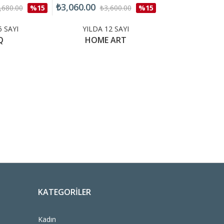
₺3,060.00
₺2,550.00
,680.00
%15
₺3,600.00
%15
₺3,0
6 SAYI
YILDA 12 SAYI
YILDA 12 
Q
HOME ART
INBUSIN
KATEGORILER
Kadın