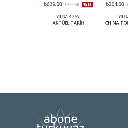
₺629.00
₺204.00
₺360.00
%15
₺740.00
%15
LDA 4 SAYI
YILDA 4 SAYI
YILD
OCAR POLİ
AKTÜEL TARİH
CHINA TO