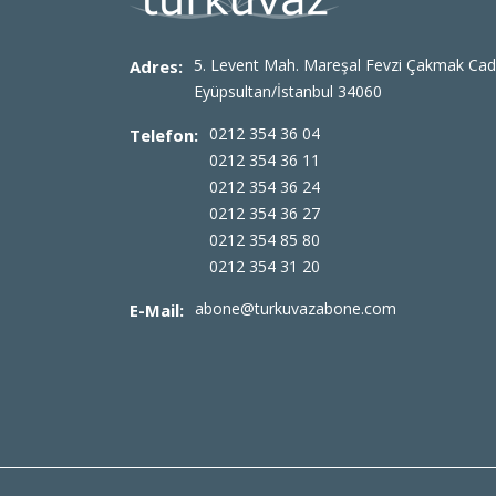
5. Levent Mah. Mareşal Fevzi Çakmak Cad
Adres:
Eyüpsultan/İstanbul 34060
0212 354 36 04
Telefon:
0212 354 36 11
0212 354 36 24
0212 354 36 27
0212 354 85 80
0212 354 31 20
abone@turkuvazabone.com
E-Mail: