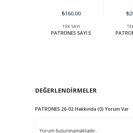
200.00
₺160.00
₺2
TEK SAYI
TEK SAYI
TE
ONES 26-07
PATRONES SAYI 5
PATRON
DEĞERLENDİRMELER
PATRONES 26-02 Hakkında (0) Yorum Var
Yorum bulunmamaktadır..