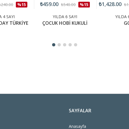
₺459.00
₺1,428.00
₺240.00
%15
₺540.00
%15
₺1
A 4 SAYI
YILDA 6 SAYI
YILDA 
DAY TÜRKİYE
ÇOCUK HOBİ KUKULİ
G
SAYFALAR
Anasayfa