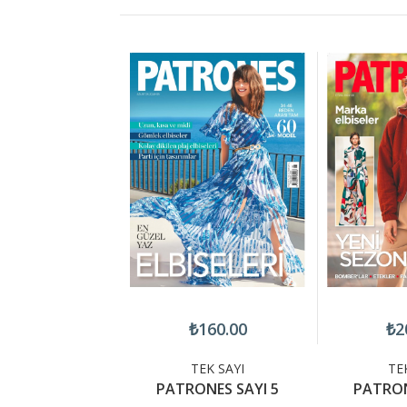
200.00
₺160.00
₺2
TEK SAYI
TEK SAYI
TE
ONES 26-07
PATRONES SAYI 5
PATRON