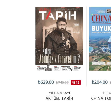
₺629.00
₺204.00
₺360.00
%15
₺740.00
%15
LDA 4 SAYI
YILDA 4 SAYI
YILD
OCAR POLİ
AKTÜEL TARİH
CHINA TO