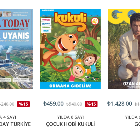
₺459.00
₺1,428.00
₺240.00
%15
₺540.00
%15
₺1
A 4 SAYI
YILDA 6 SAYI
YILDA 
DAY TÜRKİYE
ÇOCUK HOBİ KUKULİ
G