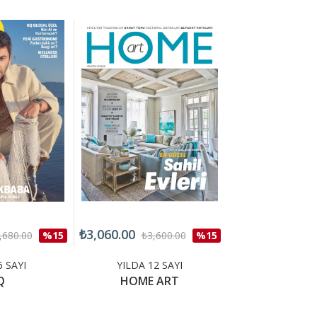
₺3,060.00
₺2,550.00
,680.00
%15
₺3,600.00
%15
₺3,0
6 SAYI
YILDA 12 SAYI
YILDA 12 
Q
HOME ART
INBUSIN