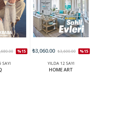
₺3,060.00
₺2,550.00
,680.00
%15
₺3,600.00
%15
₺3,0
6 SAYI
YILDA 12 SAYI
YILDA 12 
Q
HOME ART
INBUSIN