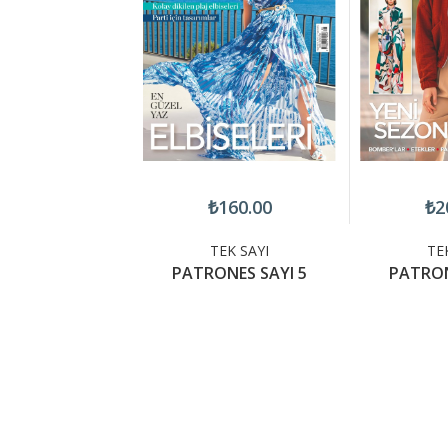
200.00
₺160.00
₺2
TEK SAYI
TEK SAYI
TE
ONES 26-07
PATRONES SAYI 5
PATRON