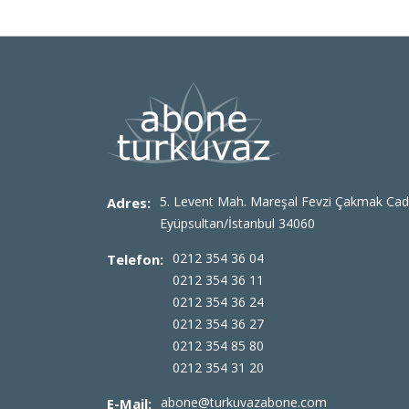
5. Levent Mah. Mareşal Fevzi Çakmak Cad
Adres:
Eyüpsultan/İstanbul 34060
0212 354 36 04
Telefon:
0212 354 36 11
0212 354 36 24
0212 354 36 27
0212 354 85 80
0212 354 31 20
abone@turkuvazabone.com
E-Mail: