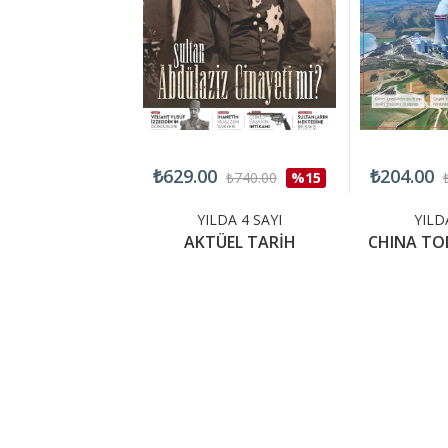
₺629.00
₺204.00
₺360.00
%15
₺740.00
%15
LDA 4 SAYI
YILDA 4 SAYI
YILD
OCAR POLİ
AKTÜEL TARİH
CHINA TO