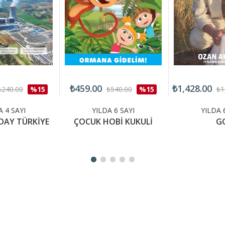
₺459.00
₺1,428.00
₺240.00
%15
₺540.00
%15
₺1
A 4 SAYI
YILDA 6 SAYI
YILDA 
DAY TÜRKİYE
ÇOCUK HOBİ KUKULİ
G