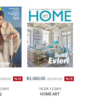
₺3,060.00
₺2,550.00
,680.00
%15
₺3,600.00
%15
₺3,0
6 SAYI
YILDA 12 SAYI
YILDA 12 
Q
HOME ART
INBUSIN