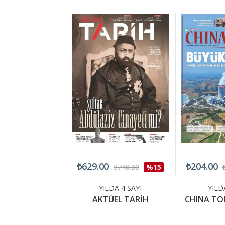
₺629.00
₺204.00
₺360.00
%15
₺740.00
%15
LDA 4 SAYI
YILDA 4 SAYI
YILD
OCAR POLİ
AKTÜEL TARİH
CHINA TO