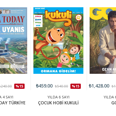
₺459.00
₺1,428.00
₺240.00
%15
₺540.00
%15
₺1
A 4 SAYI
YILDA 6 SAYI
YILDA 
DAY TÜRKİYE
ÇOCUK HOBİ KUKULİ
G