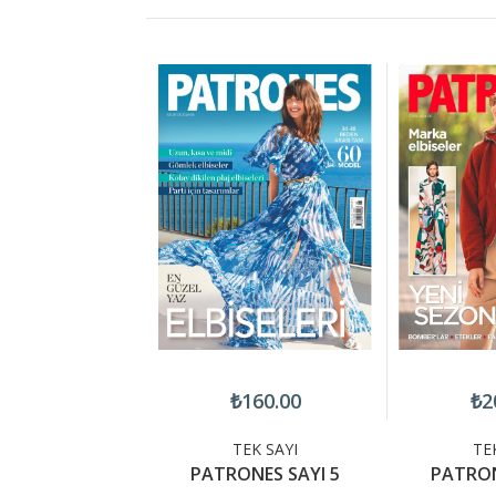
200.00
₺160.00
₺2
TEK SAYI
TEK SAYI
TE
ONES 26-07
PATRONES SAYI 5
PATRON