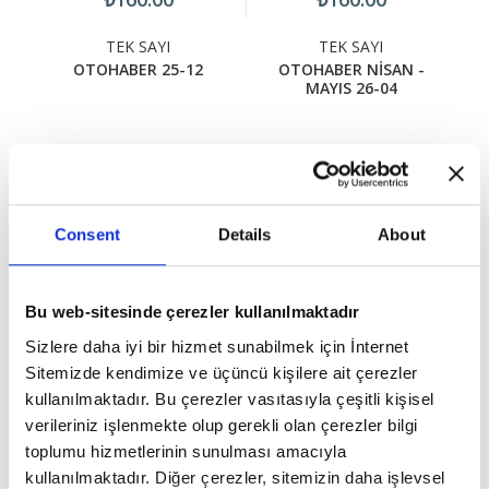
TEK SAYI
TEK SAYI
OTOHABER 25-12
OTOHABER NİSAN -
MAYIS 26-04
Consent
Details
About
DEĞERLENDİRMELER
Bu web-sitesinde çerezler kullanılmaktadır
YORUM YAP
Sizlere daha iyi bir hizmet sunabilmek için İnternet
OTOHABER HAZİRAN-TEMMUZ 26-06 Hakkında (0) Yorum
Sitemizde kendimize ve üçüncü kişilere ait çerezler
Var
kullanılmaktadır. Bu çerezler vasıtasıyla çeşitli kişisel
verileriniz işlenmekte olup gerekli olan çerezler bilgi
toplumu hizmetlerinin sunulması amacıyla
Yorum bulunmamaktadır..
kullanılmaktadır. Diğer çerezler, sitemizin daha işlevsel