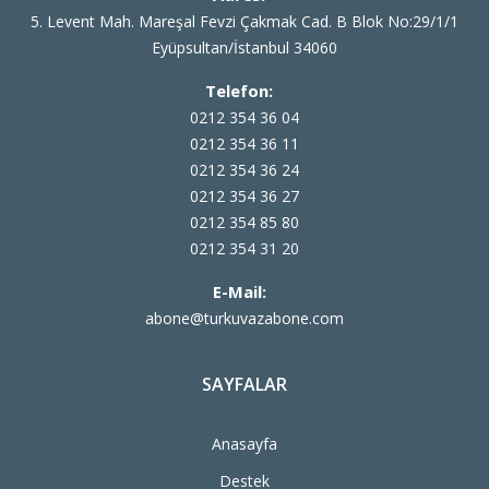
5. Levent Mah. Mareşal Fevzi Çakmak Cad. B Blok No:29/1/1
Eyüpsultan/İstanbul 34060
Telefon:
0212 354 36 04
0212 354 36 11
0212 354 36 24
0212 354 36 27
0212 354 85 80
0212 354 31 20
E-Mail:
abone@turkuvazabone.com
SAYFALAR
Anasayfa
Destek